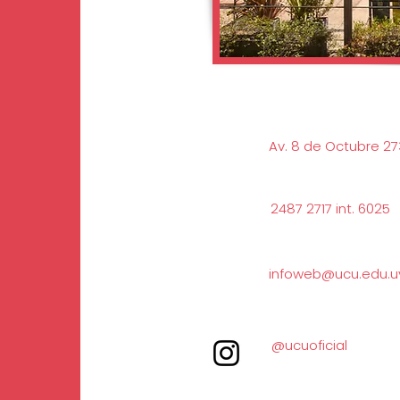
Av. 8 de Octubre 2
2487 2717 int. 6025
infoweb@ucu.edu.u
@ucuoficial