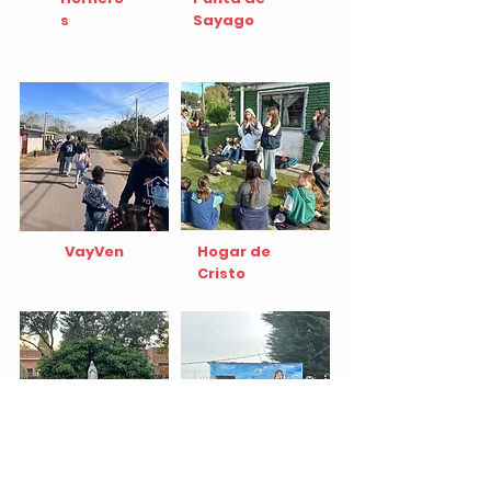
s
Sayago
VayVen
Hogar de
Cristo
Catequesis
Proyecto de tu