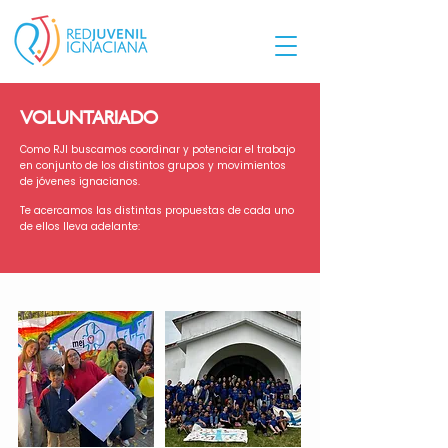
VOLUNTARIADO
Como RJI buscamos coordinar y potenciar el trabajo
en conjunto de los distintos grupos y movimientos
de jóvenes ignacianos.
Te acercamos las distintas propuestas de cada uno
de ellos lleva adelante: