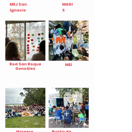
MEJ San
MAGI
Ignacio
S
Red San Roque
MEI
González
Hornero
Punta de