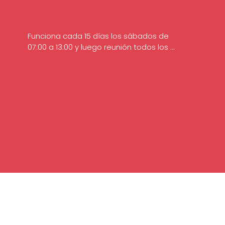
Funciona cada 15 días los sábados de 
07:00 a 13:00 y luego reunión todos los 
sábados entre las 18:00 y las 21:00.

Asesores: Josefina Barreiro y Agustín 
Mira