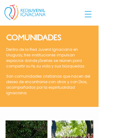
COMUNIDADES
Dentro de la Red Juvenil Ignaciana en
Uruguay, tres instituciones impulsan
espacios donde jóvenes se reúnen para
compartir su fe, su vida y sus búsquedas.
Son comunidades cristianas que nacen del
deseo de encontrarse con otros
y con Dios,
acompañados por la espiritualidad
ignaciana.