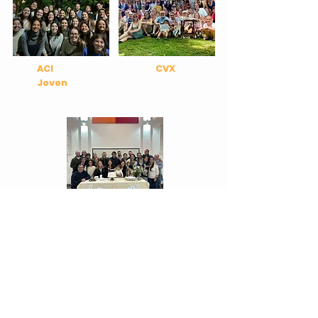
ACI
CVX
Joven
San
Ignacio